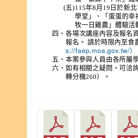
(五)
115年8月19日於
學堂」、「蛋蛋的幸
牧一日雞農」體驗活
四、
各場次講座內容及報名
報名。 請於時限內至食
s://faep.moa.go
五、
本案參與人員由各所屬學
六、
如有相關之疑問，可洽詢該
轉分機260）。