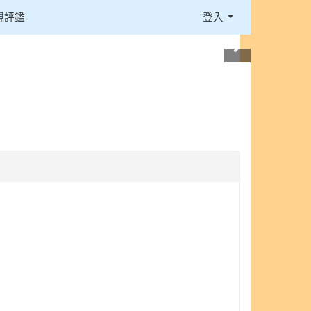
視評鑑
登入