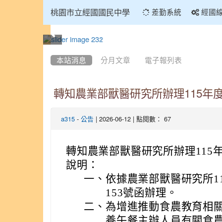
:::
桃園市立經國國民中學
差勤系統
經國
:::
本站消息
分月文章
電子報列表
轉知農業部獸醫研究所辦理115年
-
| 2026-06-12 | 點閱數： 67
a315
公告
轉知農業部獸醫研究所辦理115
說明：
一、
依據農業部獸醫研究所115
153號函辦理。
二、
為增進推動食農教育相
養午餐主辦人員有關食