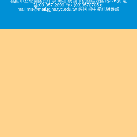
桃園市立經國國民中學 地址:桃園市桃園區經國路276號 電
話:03-357-2699 Fax:(03)3572705 e-
mail:mis@mail.jgjhs.tyc.edu.tw 經國國中資訊組維護