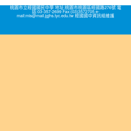
桃園市立經國國民中學 地址:桃園市桃園區經國路276號 電
話:03-357-2699 Fax:(03)3572705 e-
mail:mis@mail.jgjhs.tyc.edu.tw 經國國中資訊組維護