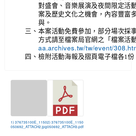
對盛會、音樂展演及夜間限定活
案及歷史文化之機會，內容豐富
與。
三、
本案活動免費參加，部分場次採
方式請至檔案局官網之「檔案活
aa.archives.tw/tw/event/308.
四、
檢附活動海報及摺頁電子檔各1份
1) 376735100E_1150
2) 376735100E_1150
050692_ATTACH2.jpg
050692_ATTACH3.pdf