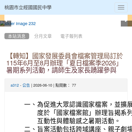
Toggl
桃園市立經國國民中學
navig
:::
本站消息
分月文章
電子報列表
【轉知】國家發展委員會檔案管理局訂於
115年6月至8月辦理「夏日檔案季2026」
暑期系列活動，請師生及家長踴躍參與
-
| 2026-06-10 | 點閱數： 77
a312
公告
一、
為促進大眾認識國家檔案，並擴
度於「國家檔案館」辦理旨揭系
互動性與體驗感之暑期活動。
二、
旨案活動包括跨域講座、親子劇