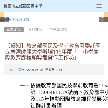
Toggl
桃園市立經國國民中學
navig
:::
本站消息
分月文章
電子報列表
【轉知】教育部國民及學前教育署委託國
立臺灣師範大學辦理115年度「中小學國
際教育課程領導者實作工作坊」
-
| 2026-06-10 | 點閱數： 64
a312
公告
一、
依據教育部國民及學前教育署115
第1150046113A號函、教育
及115年推動國際教育課程發展
社群計畫辦理。