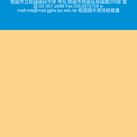
桃園市立經國國民中學 地址:桃園市桃園區經國路276號 電
話:03-357-2699 Fax:(03)3572705 e-
mail:mis@mail.jgjhs.tyc.edu.tw 經國國中資訊組維護