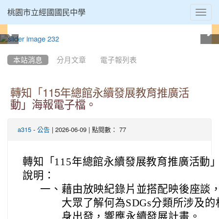
Toggl
桃園市立經國國民中學
navig
:::
本站消息
分月文章
電子報列表
轉知「115年總館永續發展教育推廣活
動」海報電子檔。
-
| 2026-06-09 | 點閱數： 77
a315
公告
轉知「115年總館永續發展教育推廣活動
說明：
一、
藉由放映紀錄片並搭配映後座談
大眾了解何為SDGs分類所涉及
身出發，響應永續發展計畫。