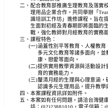
二、
配合教育部推廣生理教育及落實
理用品企業合作，共同舉辦「Team 
識培訓工作坊」進修課程。旨在
生面對初經及青春期即將面臨的
戰，強化教師對月經教育的實務
三、
課程特色：
(一)
涵蓋性別平等教育、人權教育
多元文化教育等諸多面向，並
康、戀愛等面向。
(二)
提供實用教學資源與活動設計
育的實務能力。
(三)
釐清月經的生理與心理意涵，
認識多元生理用品，提升教學
四、
本案課程資訊詳如附件。
五、
本案如有任何問題，請洽台灣健
話：(02)23881010，電子信箱：tha