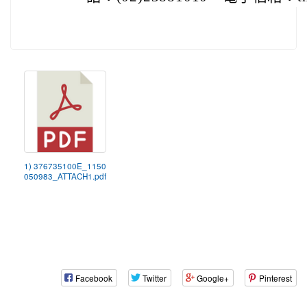
1) 376735100E_1150
050983_ATTACH1.pdf
Facebook
Twitter
Google+
Pinterest