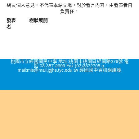
網友個人意見，不代表本站立場，對於發言內容，由發表者自
負責任。
發表
樹狀展開
者
桃園市立經國國民中學 地址:桃園市桃園區經國路276號 電
話:03-357-2699 Fax:(03)3572705 e-
mail:mis@mail.jgjhs.tyc.edu.tw 經國國中資訊組維護