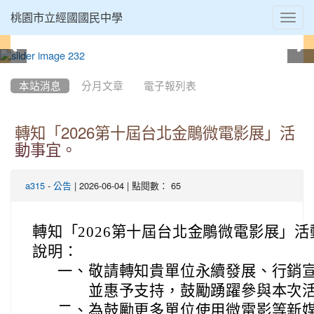
Toggl
桃園市立經國國民中學
navig
:::
本站消息
分月文章
電子報列表
轉知「2026第十屆台北金鵰微電影展」活
動事宜。
-
| 2026-06-04 | 點閱數： 65
a315
公告
轉知「2026第十屆台北金鵰微電影展」
說明：
一、
敬請轉知貴單位永續發展、行銷
並惠予支持，鼓勵踴躍參與本次
二、
為鼓勵更多單位使用微電影等新