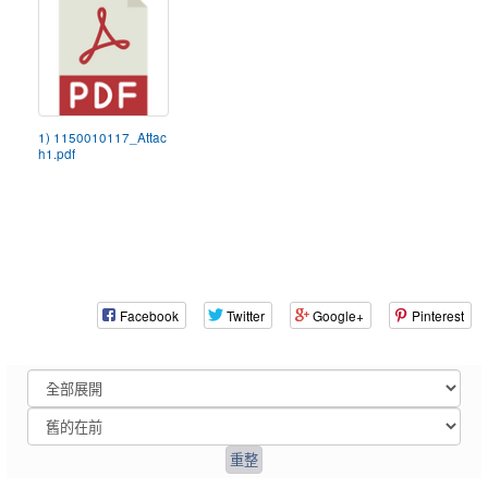
1) 1150010117_Attac
h1.pdf
Facebook
Twitter
Google+
Pinterest