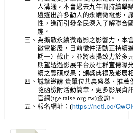
人溝通，本會過去九年間持續舉
遴選出許多動人的永續微電影，
性，進而引發全民深入了解聯合
趣。
三、
為擴散永續微電影之影響力，本
微電影展，目前徵件活動正持續進
期一）截止，並將表揚致力於多
期望透過影展平台及社群宣傳曝
續之豐碩成果；頒獎典禮及影展
四、
誠摯邀請 貴單位共襄盛舉、推薦
隨函檢附活動簡章，更多影展資
官網(tge.taise.org.tw)查詢。
五、
報名網址：(
https://neti.cc/Qw