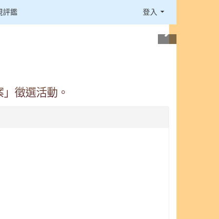
視評鑑
登入
案」徵選活動。