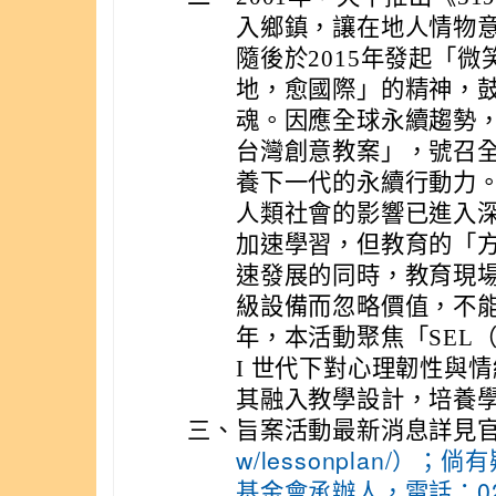
入鄉鎮，讓在地人情物
隨後於2015年發起「
地，愈國際」的精神，
魂。因應全球永續趨勢，
台灣創意教案」，號召全台
養下一代的永續行動力。
人類社會的影響已進入深
加速學習，但教育的「
速發展的同時，教育現
級設備而忽略價值，不能
年，本活動聚焦「SEL（
I 世代下對心理韌性與
其融入教學設計，培養
三、
旨案活動最新消息詳見
w/lessonplan/
基金會承辦人，電話：02-2