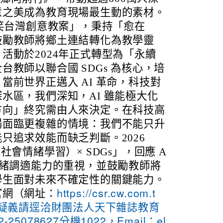
意之美成為教育現場最生動的素材。
微笑台灣創意教案」，秉持「愈在
鼓勵教師將鄉土連結轉化為教學靈
活動於2024年正式轉型為「永續
教師以聯合國 SDGs 為核心，培
當前世界正邁入 AI 革命，科技對
水區，我們深知，AI 雖能極大化
方向」終究需由人來決定。在科技高
場面臨更複雜的情境：我們不能只升
只追求效能而缺乏判斷。2026
社會情緒學習）× SDGs」，回應 A
情緒調適能力的重視，並鼓勵教師將
學生面對未來不確定性的關鍵能力。
官網（網址：
https://csr.cw.com.t
）；倘有疑義請逕洽財團法人天下雜誌教育
5078627分機1022，Email：el