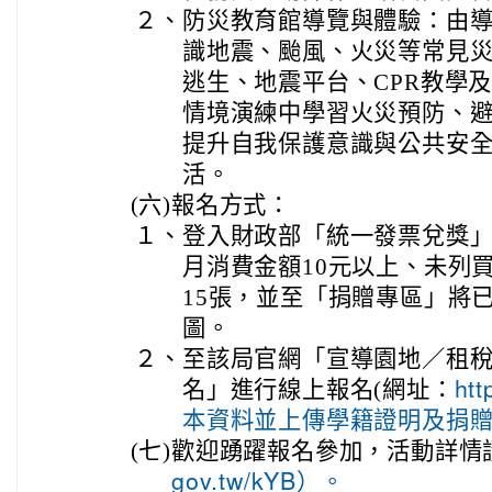
２、
防災教育館導覽與體驗：由
識地震、颱風、火災等常見
逃生、地震平台、CPR教學
情境演練中學習火災預防、
提升自我保護意識與公共安
活。
(六)
報名方式：
１、
登入財政部「統一發票兌獎」AP
月消費金額10元以上、未列
15張，並至「捐贈專區」將
圖。
２、
至該局官網「宣導園地／租
名」進行線上報名(網址：
ht
本資料並上傳學籍證明及捐
(七)
歡迎踴躍報名參加，活動詳情
gov.tw/kYB）。