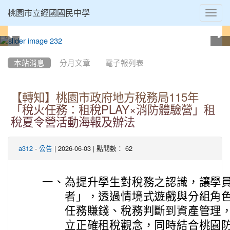
Toggl
桃園市立經國國民中學
navig
:::
本站消息
分月文章
電子報列表
【轉知】桃園市政府地方稅務局115年
「稅火任務：租稅PLAY×消防體驗營」租
稅夏令營活動海報及辦法
-
| 2026-06-03 | 點閱數： 62
a312
公告
一、
為提升學生對稅務之認識，讓學
者」，透過情境式遊戲與分組角
任務賺錢、稅務判斷到資產管理
立正確租稅觀念，同時結合桃園