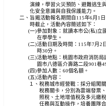
演練，學習火災預防、避難逃生
化安全意識與自我保護能力。
二、
旨揭活動報名期間自115年6月1
時截止，活動內容簡述如下：
(一)
參加對象：就讀本市公(私)立
在學學生。
(二)
活動日期及時間：115年7月2
時30分。
(三)
活動地點：桃園市政府消防局
園市八德區介壽路二段901巷49
(四)
參加人數：60個名額。
(五)
活動內容：
１、
稅務城市經營戰：採分組闖關
稅務關卡，分別為雲端發票
照稅、土地增值稅及多元繳
任務與互動操作，培養團隊