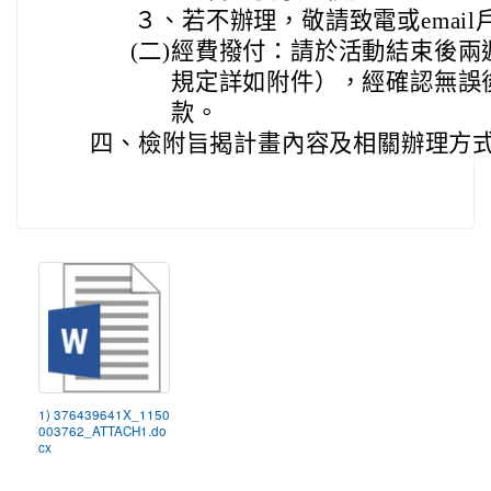
３、
若不辦理，敬請致電或emai
(二)
經費撥付：請於活動結束後兩
規定詳如附件），經確認無誤
款。
四、
檢附旨揭計畫內容及相關辦理方
1) 376439641X_1150
003762_ATTACH1.do
cx