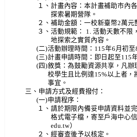
１、
計畫內容：本計畫補助市內
探索暑期營隊。
２、
補助金額：一校新臺幣2萬元
３、
活動規範： 1. 活動天數不
地探索之實質內容。
(二)
活動辦理時間：115年6月初至
(三)
計畫申請時間：即日起至115
(四)
敘獎：為鼓勵資源共享，凡辦
校學生且比例達15%以上者
事宜。
三、
申請方式及經費撥付：
(一)
申請程序：
１、
請於期限內備妥申請資料並完
格式電子檔，寄至戶海中心信箱（tyc
edu.tw）
２、
經審查後予以核定。