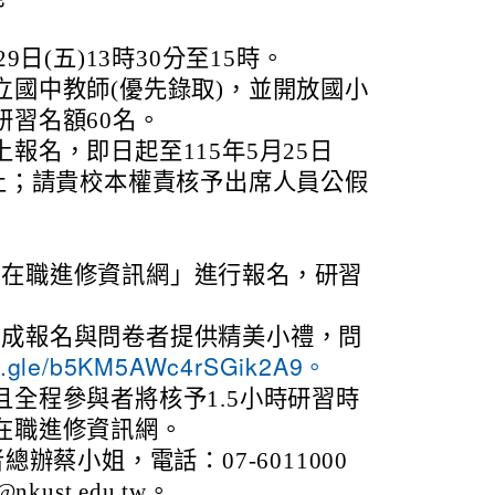
9日(五)13時30分至15時。
立國中教師(優先錄取)，並開放國小
研習名額60名。
報名，即日起至115年5月25日
截止；請貴校本權責核予出席人員公假
師在職進修資訊網」進行報名，研習
完成報名與問卷者提供精美小禮，問
rms.gle/b5KM5AWc4rSGik2A9。
全程參與者將核予1.5小時研習時
在職進修資訊網。
辦蔡小姐，電話：07-6011000
nkust.edu.tw。