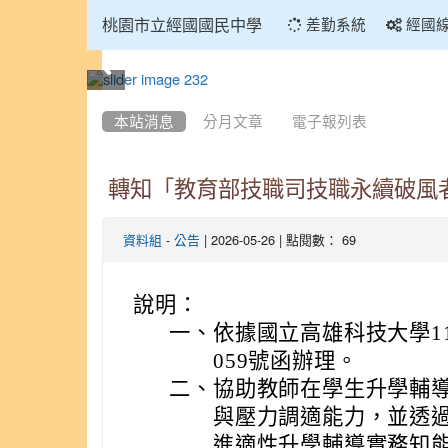
:::
桃園市立經國國民中學
差勤系統
經國
:::
本站消息
分月文章
電子報列表
轉知「教育部技職司技職永續破風
-
| 2026-05-26 | 點閱數： 69
資料組
公告
說明：
一、
依據國立高雄科技大學115
059號函辦理。
二、
協助教師在學生升學輔
與壓力調適能力，並透
進適性升學輔導實務知