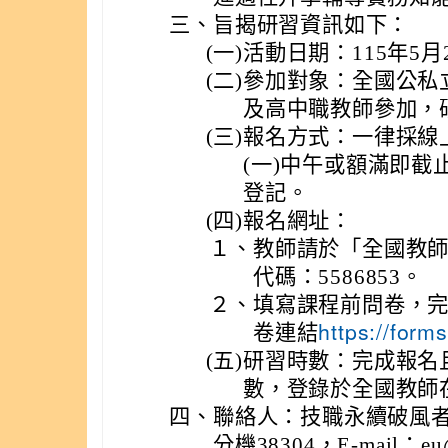
三、
旨揭研習資訊如下：
(一)
活動日期：115年5月2
(二)
參加對象：全國公私
及高中職教師參加，
(三)
報名方式：一律採線上
(一)中午或額滿即
登記。
(四)
報名網址：
１、
教師請於「全國教
代碼：5586853。
２、
填寫課程前問卷，
卷連結
https://fo
(五)
研習時數：完成報名且
數，登錄於全國教師
四、
聯絡人：技職永續破風者總
分機38304，E-mail：eu@