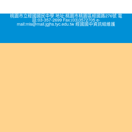
桃園市立經國國民中學 地址:桃園市桃園區經國路276號 電
話:03-357-2699 Fax:(03)3572705 e-
mail:mis@mail.jgjhs.tyc.edu.tw 經國國中資訊組維護