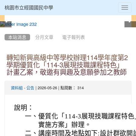
Toggl
桃園市立經國國民中學
navig
:::
本站消息
分月文章
電子報列表
轉知新興高級中等學校辦理114學年度第2
學期優質化「114-3展現技職課程特色」
計畫乙案，敬邀有興趣及意願參加之教師
-
| 2026-05-26 | 點閱數： 314
資料組
公告
說明：
一、
優質化「114-3展現技職課程特
實施方案」辦理。
二、
講座時間及地點如下:設計群欲開