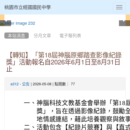
Toggl
桃園市立經國國民中學
navig
:::
本站消息
分月文章
電子報列表
【轉知】「第18屆神腦原鄉踏查影像紀錄
獎」活動報名自2026年6月1日至8月31日
止
-
| 2026-05-08 | 點閱數： 77
a312
公告
一、
神腦科技文教基金會舉辦「第18
獎」，旨在透過影像紀錄，鼓勵
地情感連結，藉此培養觀察與敘
二、
活動包含【紀錄片競賽】與【直