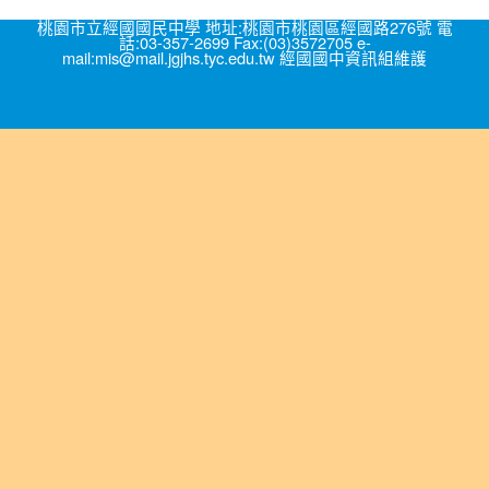
桃園市立經國國民中學 地址:桃園市桃園區經國路276號 電
話:03-357-2699 Fax:(03)3572705 e-
mail:mis@mail.jgjhs.tyc.edu.tw 經國國中資訊組維護