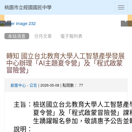
Toggl
桃園市立經國國民中學
navig
:::
本站消息
分月文章
電子報列表
轉知 國立台北教育大學人工智慧產學發展
中心辦理「AI主題夏令營」及「程式啟蒙
冒險營」
-
| 2026-05-08 | 點閱數： 77
創客中心
公告
主旨：
檢送國立台北教育大學
人工智慧產
夏令營」及「程式啟蒙冒險營」課
生踴躍報名參加，敬請惠予公告並
說明：