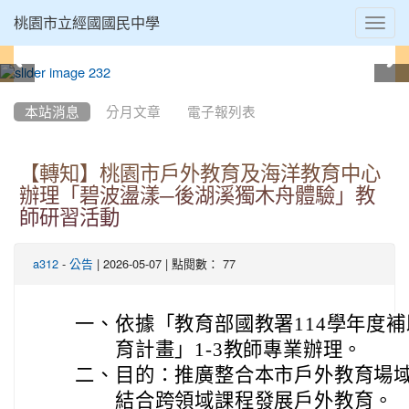
Toggl
桃園市立經國國民中學
navig
:::
本站消息
分月文章
電子報列表
【轉知】桃園市戶外教育及海洋教育中心
辦理「碧波盪漾─後湖溪獨木舟體驗」教
師研習活動
-
| 2026-05-07 | 點閱數： 77
a312
公告
一、
依據「教育部國教署114學年度
育計畫」1-3教師專業辦理。
二、
目的：推廣整合本市戶外教育場
結合跨領域課程發展戶外教育。