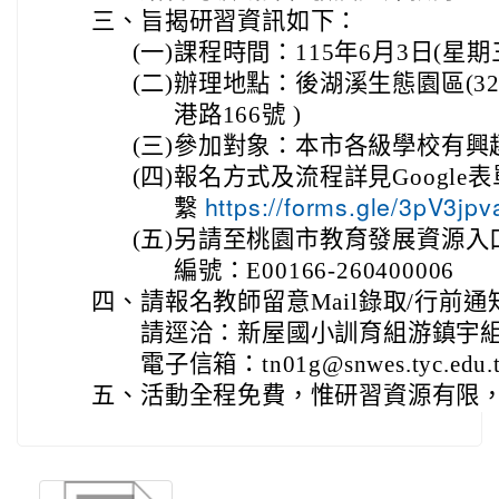
三、
旨揭研習資訊如下：
(一)
課程時間：115年6月3日(星期三) 1
(二)
辦理地點：後湖溪生態園區(3
港路166號 )
(三)
參加對象：本市各級學校有興趣
(四)
報名方式及流程詳見Googl
繫
https://forms.gle/3pV3j
(五)
另請至桃園市教育發展資源入
編號：E00166-260400006
四、
請報名教師留意Mail錄取/行前
請逕洽：新屋國小訓育組游鎮宇組長（0
電子信箱：tn01g@snwes.tyc.edu.
五、
活動全程免費，惟研習資源有限