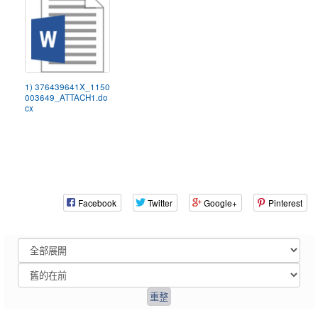
1) 376439641X_1150
003649_ATTACH1.do
cx
Facebook
Twitter
Google+
Pinterest