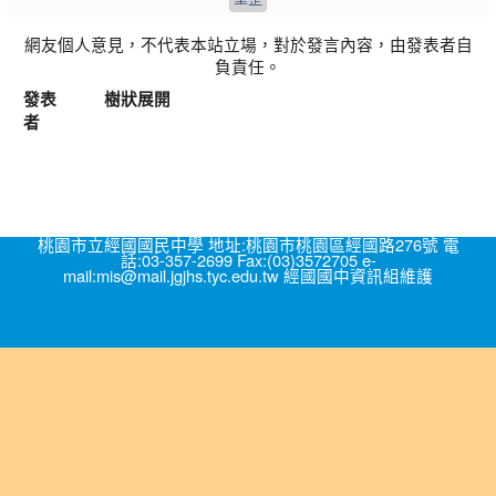
網友個人意見，不代表本站立場，對於發言內容，由發表者自
負責任。
發表
樹狀展開
者
桃園市立經國國民中學 地址:桃園市桃園區經國路276號 電
話:03-357-2699 Fax:(03)3572705 e-
mail:mis@mail.jgjhs.tyc.edu.tw 經國國中資訊組維護