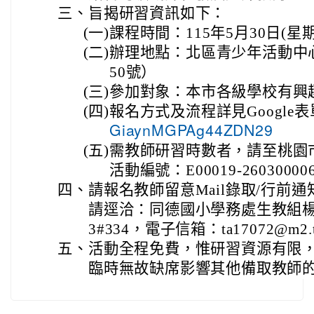
三、
旨揭研習資訊如下：
(一)
課程時間：115年5月30日(星期六) 
(二)
辦理地點：北區青少年活動中
50號）
(三)
參加對象：本市各級學校有興趣
(四)
報名方式及流程詳見Google
GiaynMGPAg44ZDN29
(五)
需教師研習時數者，請至桃園
活動編號：E00019-26030000
四、
請報名教師留意Mail錄取/行前
請逕洽：同德國小學務處生教組楊明蓉
3#334，電子信箱：ta17072@m2.tde
五、
活動全程免費，惟研習資源有限
臨時無故缺席影響其他備取教師