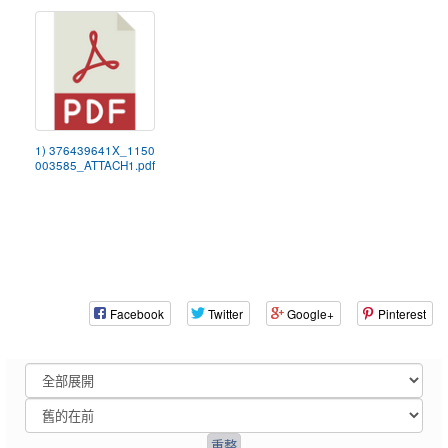
1) 376439641X_1150
003585_ATTACH1.pdf
Facebook
Twitter
Google+
Pinterest