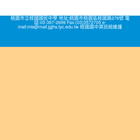
桃園市立經國國民中學 地址:桃園市桃園區經國路276號 電
話:03-357-2699 Fax:(03)3572705 e-
mail:mis@mail.jgjhs.tyc.edu.tw 經國國中資訊組維護