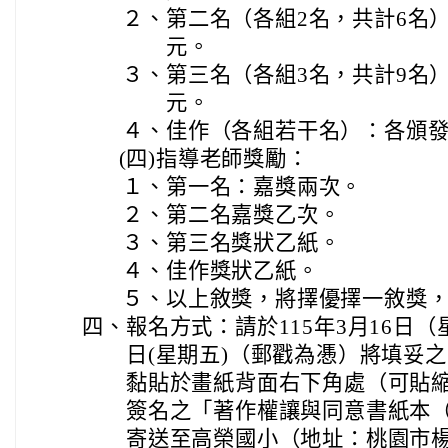
２、
第二名（各組2名，共計6名）：
元。
３、
第三名（各組3名，共計9名）：
元。
４、
佳作（各組若干名）：各頒發
(四)
指導老師獎勵：
１、
第一名：嘉獎兩次。
２、
第二名嘉獎乙次。
３、
第三名獎狀乙紙。
４、
佳作獎狀乙紙。
５、
以上敘獎，將擇優擇一敘獎
四、
報名方式：請於115年3月16日（
日(星期五)（郵戳為慿）將填妥
黏貼於畫紙背面右下角處（可貼
簽名之「著作權讓與同意書紙本
寄送至高榮國小（地址：桃園市