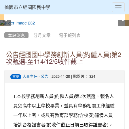
Toggl
桃園市立經國國民中學
navig
:::
本站消息
分月文章
電子報列表
公告經國國中學務創新人員(約僱人員)第2
次甄選-至114/12/5收件截止
-
| 2025-11-28 | 點閱數： 324
人事主任
公告
重要
1.
本校學務創新人員(約僱人員)第2次甄選，報名人
員須高中以上學校畢業，並具有學務相關工作經驗
一年以上者，或具有教育部學務(含校安)儲備人員
培訓合格證書者
(
於收件截止日前已取得證書者)
。