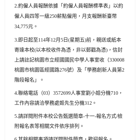
2.約僱人員報酬依據「約僱人員報酬標準表」以約
僱人員四等一級250薪點僱用，月支報酬新臺幣
34,775元。
3.
即日起至114年12月5日(星期五)前，親送或紙本
寄達本校(以本校收件為憑，非以郵戳為憑)，信封
上請註記桃園市立經國國民中學人事室收（330008
桃園市桃園區經國路276號）及「學務創新人員第2
階段報名」。
4.
聯絡電話（03）3572699人事室劉小姐分機710，
工作內容請洽學務處姬先生分機312。
5.
請詳閱附件本校公告甄選簡章-十一-報名方式/檢
附報名表等相關文件依序排列。
6.
其餘相關事項請詳閱附件簡章，歡迎報名。