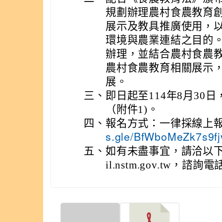
規劃辦理農村食農教育創
展示及教具推廣使用，
環境與農業連結之目的
辦理，並結合農村食農
農村食農教育相關展示
展。
三、
即日起至114年8月3
（附件1)。
四、
報名方式：一律採線上報
s.gle/BfWboMeZk
五、
如有未盡事宜，請洽以下窗
il.nstm.gov.tw，諮詢電