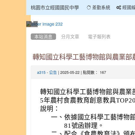
:::
桃園市立經國國民中學
差勤系統
經國
:::
本站消息
分月文章
電子報列表
轉知國立科學工藝博物館與農業部農
-
| 2025-05-22 | 點閱數： 167
a315
公告
轉知國立科學工藝博物館與農業部
5年農村食農教育創意教具TOP2
說明：
一、
依據國立科學工藝博物館11
81號函辦理。
二、
配合《食農教育法》頒