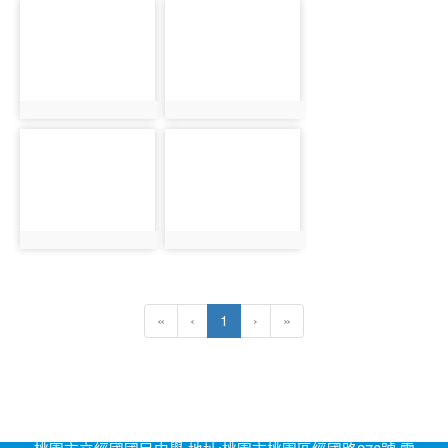
photo-
photo-
9
10
photo:9
photo:10
photo-
photo-
11
12
photo:11
photo:12
(current)
«
‹
1
›
»