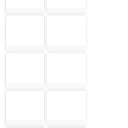
photo:1
photo:2
photo-
photo-
3
4
photo:3
photo:4
photo-
photo-
5
6
photo:5
photo:6
photo-
photo-
7
8
photo:7
photo:8