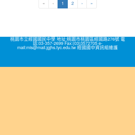
(current)
«
‹
1
2
›
»
理
署
「反
毒
資
源
桃園市立經國國民中學 地址:桃園市桃園區經國路276號 電
專
話:03-357-2699 Fax:(03)3572705 e-
區
mail:mis@mail.jgjhs.tyc.edu.tw 經國國中資訊組維護