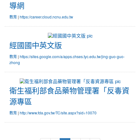
國
導網
民
及
|
教育
https://career.cloud.ncnu.edu.tw
學
前
教
經
育
國
經國國中英文版
署
國
學
中
|
教育
https://sites.google.com/a/apps.chses.tyc.edu.tw/jing-guo-guo-
生
英
zhong
生
文
涯
版
輔
衛
導
生
衛生福利部食品藥物管理署「反毒資
網
福
利
源專區
部
食
|
教育
http://www.fda.gov.tw/TC/site.aspx?sid=10070
品
藥
物
管