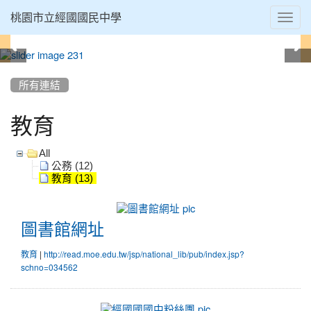
Toggl
桃園市立經國國民中學
navig
:::
所有連結
教育
All
公務 (12)
教育 (13)
圖
書
圖書館網址
館
網
|
教育
http://read.moe.edu.tw/jsp/national_lib/pub/index.jsp?
址
schno=034562
經