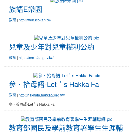
族
字
語
族語E樂園
拼
E
音
樂
|
教育
http://web.klokah.tw/
教
園
學
網
兒
童
兒童及少年對兒童權利公約
及
少
|
教育
https://crc.sfaa.gov.tw/
年
對
兒
參．
童
拾
參．拾母語-Let＇s Hakka Fa
權
母
利
語-
|
教育
http://hakkafa.hakkatv.org.tw/
公
Let
約
參．拾母語-Let＇s Hakka Fa
＇
s
Hakka
教
Fa
育
教育部國民及學前教育署學生生涯輔
部