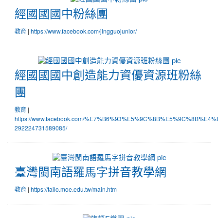
國
經國國國中粉絲團
國
國
|
教育
https://www.facebook.com/jingguojunior/
中
粉
絲
經
團
國
經國國國中創造能力資優資源班粉絲
國
國
團
中
創
|
教育
造
https://www.facebook.com/%E7%B6%93%E5%9C%8B%E5%9C%8
能
292224731589085/
力
資
臺
優
灣
資
臺灣閩南語羅馬字拼音教學網
閩
源
南
班
|
教育
https://tailo.moe.edu.tw/main.htm
語
粉
羅
絲
馬
團