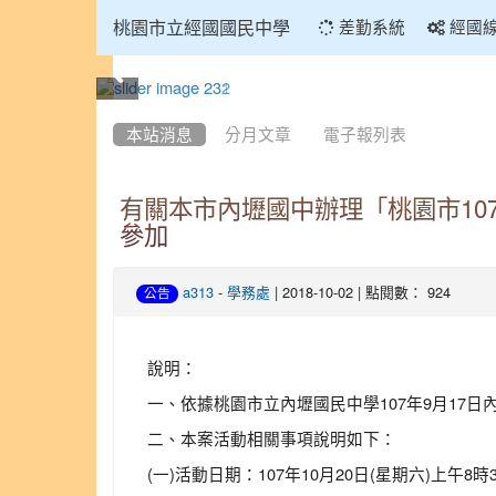
:::
桃園市立經國國民中學
差勤系統
經國
:::
本站消息
分月文章
電子報列表
有關本市內壢國中辦理「桃園市1
參加
-
| 2018-10-02 | 點閱數： 924
a313
學務處
公告
說明：
一、依據桃園市立內壢國民中學107年9月17日內國
二、本案活動相關事項說明如下：
(一)活動日期：107年10月20日(星期六)上午8