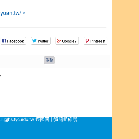
aoyuan.tw/。
Facebook
Twitter
Google+
Pinterest
。
.jgjhs.tyc.edu.tw 經國國中資訊組維護