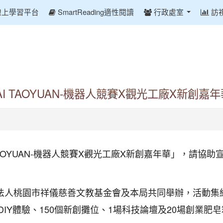
線上學習平台
SmartReading適性閱讀
行政處室
訪
「AI TAOYUAN-機器人競賽X觀光工廠X新創嘉
AI TAOYUAN-機器人競賽X觀光工廠X新創嘉年華」，請
人桃園市祥儀慈善文教基金會及本局共同舉辦，活動集結3
DIY體驗、150個新創攤位、1場科技論壇及20場創業