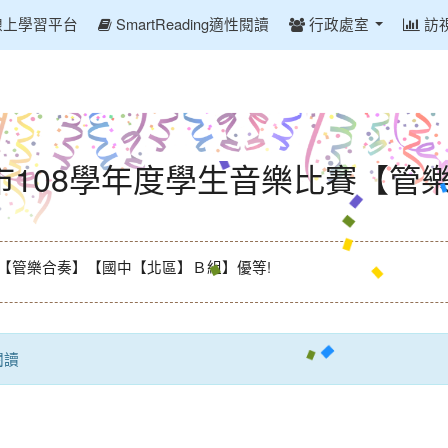
線上學習平台
SmartReading適性閱讀
行政處室
訪
市108學年度學生音樂比賽【管
賽【管樂合奏】【國中【北區】Ｂ組】優等!
閱讀