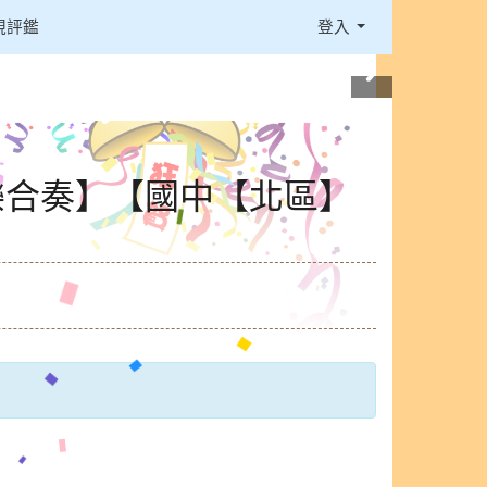
視評鑑
登入
樂合奏】【國中【北區】