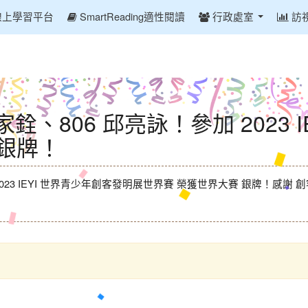
線上學習平台
SmartReading適性閱讀
行政處室
訪
 張家銓、806 邱亮詠！參加 2023
 銀牌！
加 2023 IEYI 世界青少年創客發明展世界賽 榮獲世界大賽 銀牌！感謝