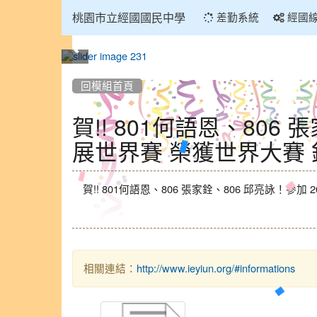
:::
桃園市立經國國民中學
差勤系統
經國
:::
回模組首頁
賀!! 801何語恩、806
展世界賽 榮獲世界大賽
賀!! 801何語恩、806 張家銓、806 邱亮詠！參
相關連結：
http://www.ieyiun.org/#informations