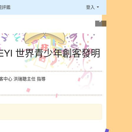
視評鑑
登入
 IEYI 世界青少年創客發明
 創客中心 洪瑞聰主任 指導