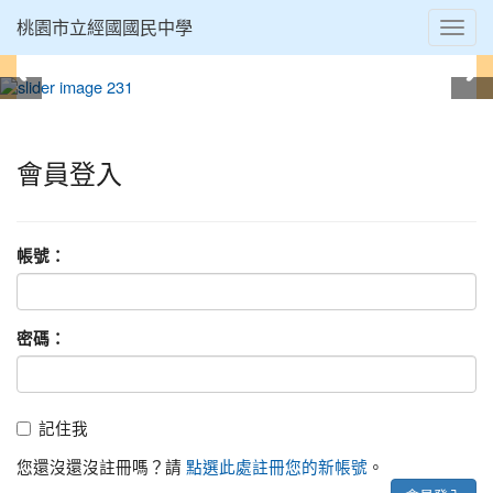
Toggl
桃園市立經國國民中學
navig
:::
會員登入
帳號：
密碼：
記
記住我
住
我
您還沒還沒註冊嗎？請
。
點選此處註冊您的新帳號