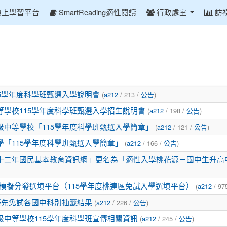
線上學習平台
SmartReading適性閱讀
行政處室
訪
(
/ 213 /
)
15學年度科學班甄選入學說明會
a212
公告
(
/ 198 /
)
等學校115學年度科學班甄選入學招生說明會
a212
公告
(
/ 121 /
)
級中等學校「115學年度科學班甄選入學簡章」
a212
公告
(
/ 166 /
)
學「115學年度科學班甄選入學簡章」
a212
公告
「十二年國民基本教育資訊網」更名為「適性入學桃花源－國中生升高
(
/ 97
試模擬分發選填平台（115學年度桃連區免試入學選填平台）
a212
(
/ 226 /
)
度優先免試各國中科別抽籤結果
a212
公告
(
/ 245 /
)
級中等學校115學年度科學班宣傳相關資訊
a212
公告