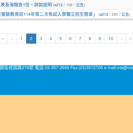
(
/ 198 /
)
程表及海報各1份，詳如說明
a212
公告
(
/ 280 /
)
實驗教育班114年第二次免試入學獨立招生簡章」
a212
公告
(current)
«
‹
1
2
3
4
5
6
7
8
9
10
›
»
號 電話:03-357-2699 Fax:(03)3572705 e-mail:mis@mail