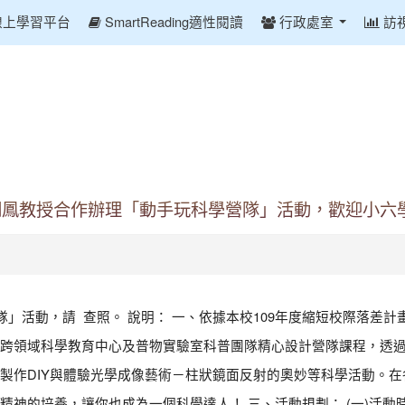
線上學習平台
SmartReading適性閱讀
行政處室
訪
明鳳教授合作辦理「動手玩科學營隊」活動，歡迎小六
隊」活動，請 查照。 說明： 一、依據本校109年度縮短校際落差
跨領域科學教育中心及普物實驗室科普團隊精心設計營隊課程，透
製作DIY與體驗光學成像藝術－柱狀鏡面反射的奧妙等科學活動。
的培養，讓你也成為一個科學達人！ 三、活動規劃： (一)活動時間：1