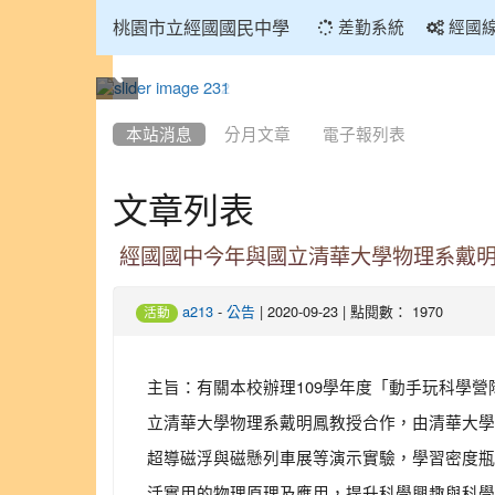
:::
桃園市立經國國民中學
差勤系統
經國
:::
本站消息
分月文章
電子報列表
文章列表
經國國中今年與國立清華大學物理系戴
-
| 2020-09-23 | 點閱數： 1970
a213
公告
活動
主旨：有關本校辦理109學年度「動手玩科學營
立清華大學物理系戴明鳳教授合作，由清華大學
超導磁浮與磁懸列車展等演示實驗，學習密度瓶
活實用的物理原理及應用，提升科學興趣與科學精神