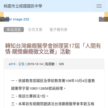
Toggl
桃園市立經國國民中學
navig
:::
本站消息
分月文章
電子報列表
轉知台灣癲癇醫學會辦理第17屆「人間有
情-關懷癲癇徵文比賽」活動
-
| 2019-10-14 | 點閱數： 335
a315
公告
一、依據教育部國民及學前教育署108年10月4日臺教
國署學字第1080112656號函辦理。
二、檢送比賽辦法1份。
三、本案若有相關問題請洽台灣癲癇醫學會李劉玉梅