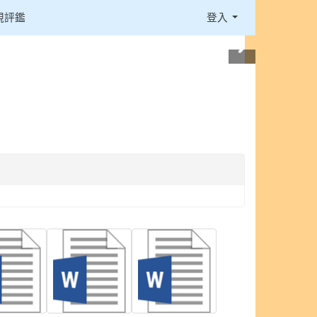
視評鑑
登入