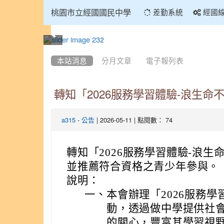
:::
桃園市立經國國民中學
差勤系統
經國
:::
本站消息
分月文章
電子報列表
轉知「2026服務學習體驗-浪生
-
| 2026-05-11 | 點閱數： 74
a315
公告
轉知「2026服務學習體驗-浪
並推薦符合資格之青少年參與。
說明：
一、
本會辦理「2026服務
動，透過做中學提供社
的關心，豐富其學習視