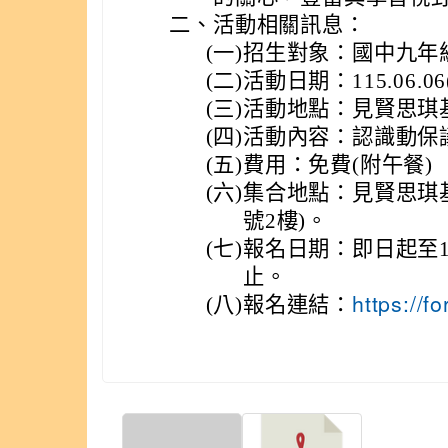
二、
活動相關訊息：
(一)
招生對象：國中九年級
(二)
活動日期：115.06.06(六
(三)
活動地點：見賢思琪
(四)
活動內容：認識動保
(五)
費用：免費(附午餐)
(六)
集合地點：見賢思琪基
號2樓)。
(七)
報名日期：即日起至11
止。
(八)
報名連結：
https://