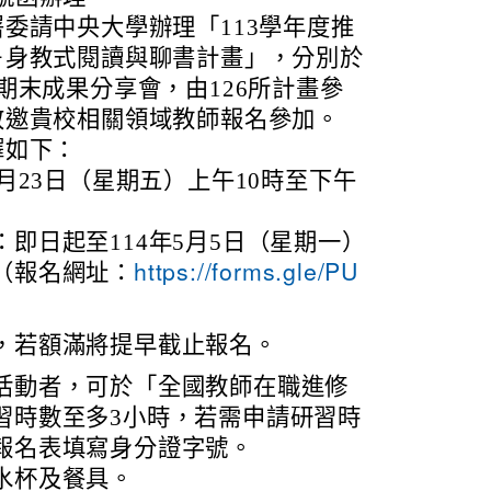
委請中央大學辦理「113學年度推
－身教式閱讀與聊書計畫」，分別於
期末成果分享會，由126所計畫參
敬邀貴校相關領域教師報名參加。
擇如下：
5月23日（星期五）上午10時至下午
。
即日起至114年5月5日（星期一）
（報名網址：
https://forms.gle/PU
6
，若額滿將提早截止報名。
活動者，可於「全國教師在職進修
習時數至多3小時，若需申請研習時
報名表填寫身分證字號。
水杯及餐具。