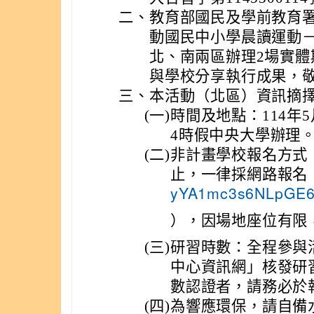
二、
教育部國民及學前教育署
動國民中小學晨讀運動
北、南兩區辦理2場實體
與學校分享執行成果，
三、
本活動（北區）資訊摘
(一)
時間及地點：114年
4時假中央大學辦理
(二)
非計畫學校報名方式：
止，一律採網路報名
yYA1mc3s6NLpGE
），因場地座位有限
(三)
研習時數：全程參與
中心資訊網」核發研
數認證者，請務必於
(四)
為響應環保，請自備