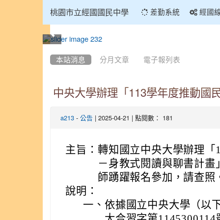
:::
桃園市立經國國民中學
差勤系統
經國
:::
本站消息
分月文章
電子報列表
中央大學辦理「113學年度推動
-
| 2025-04-21 | 點閱數： 181
a213
公告
主旨：
轉知國立中央大學辦理「1
－身教式閱讀與聊書計畫
師踴躍報名參加，請查照
說明：
一、
依據國立中央大學（以下
大合習字第11453001