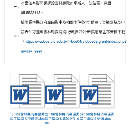
本案如有疑問請逕洽雲林縣政府承辦人：沈佳燕，電話：
二、
05-5522413。
檢附雲林縣政府原函影本及相關附件各1份供參；旨揭要點及申
請表件可逕至雲林縣教育網/行政資訊公告/獎助學金布告欄下載
三、
（
http://www.boe.ylc.edu.tw/~boe04/ylcboe03/grant/index.php?
myday=999）
1) 108雲林縣清寒優秀
2) 108雲林縣清寒優秀
3) 108雲林縣清寒優秀
學生獎學金申請書.doc
學生獎學金導師證明.d
學生獎學金辦法.doc
oc