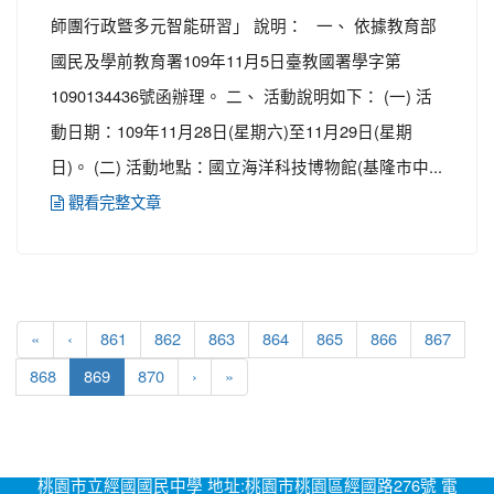
師團行政曁多元智能研習」 說明： 一、 依據教育部
國民及學前教育署109年11月5日臺教國署學字第
1090134436號函辦理。 二、 活動說明如下： (一) 活
動日期：109年11月28日(星期六)至11月29日(星期
日)。 (二) 活動地點：國立海洋科技博物館(基隆市中...
觀看完整文章
«
‹
861
862
863
864
865
866
867
(current)
868
869
870
›
»
桃園市立經國國民中學 地址:桃園市桃園區經國路276號 電