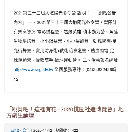
2021第三十三屆大墩陽光冬令營 說明： 「網站公告
內容」 一、2021第三十三屆大墩陽光冬令營，營隊計
有樂高導演-電影編程營、超級英雄-積木動力營、角落
生物烘焙營、小小獸醫營、小小醫師營、勁舞學園-星
光街舞營、實用防身術x武術跆拳道營、熱血閃電-足
球運動營、灌籃高手-籃球運動營。 二、活動報名網址
全國服務專線：(04)24832426轉
http://www.sng.idv.tw
12
「跳舞吧！這裡有花─2020桃園社造博覽會」地
方創生論壇
-
| 2020-11-12 | 點閱數： 422
a312
公告