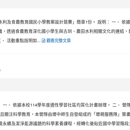
及食農教育國民小學教案設計競賽」簡章1份。 說明： 一、 依據農業部1
認識，透過食農教育深化國小學生與古圳、農田水利相關文化的連結
 活動重點說明如...
觀看完整文章
。
： 一、 依據本校114學年度適性學習社區均質化計畫辦理。 二、 
且關注科學教育，本營隊由壢中師生自發組成的「壢萌服務隊」策
境永續及潔淨能源議題的科學素養課程，經轉化後貼近國中學習階段之