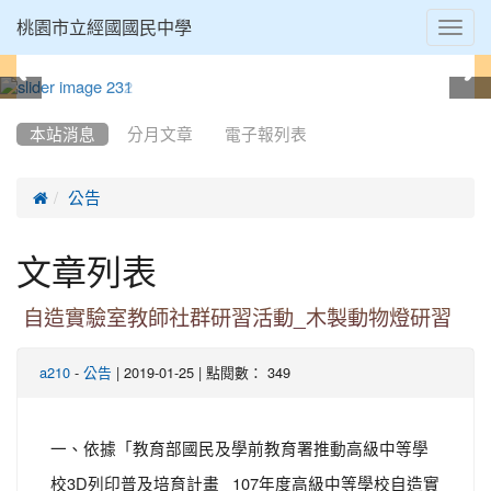
Toggl
桃園市立經國國民中學
navig
:::
本站消息
分月文章
電子報列表

公告
文章列表
自造實驗室教師社群研習活動_木製動物燈研習
-
| 2019-01-25 | 點閱數： 349
a210
公告
一、依據「教育部國民及學前教育署推動高級中等學
校3D列印普及培育計畫 107年度高級中等學校自造實