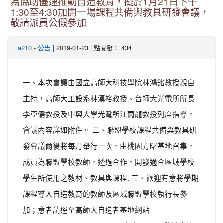
為協助儘速推動自造教育，擬於1月21日下午
1:30至4:30加開一場課程共備與教具研發會議，
敬請派員公假參加
-
| 2019-01-23 | 點閱數： 434
a210
公告
一、本次會議由國立高師大科技學院林鴻銘教授親自
主持，高師大工設系林漢裕教授、台師大光電所所長
李亞儒教授及中興大學光電所江雨龍教授列席指導，
會議內容詳如附件。 二、聯盟學校課程共備與教具研
發會議爾後將每月舉行一次，由桃園方曙基地召集，
成員為聯盟學校教師，透過合作，開發適合區域學校
學生所使用之教材、教具與課程. 三、歡迎有意將學期
課程導入自造教育的教師及區域聯盟學校執行長參
加；意者請逕至高師大自造者基地網站