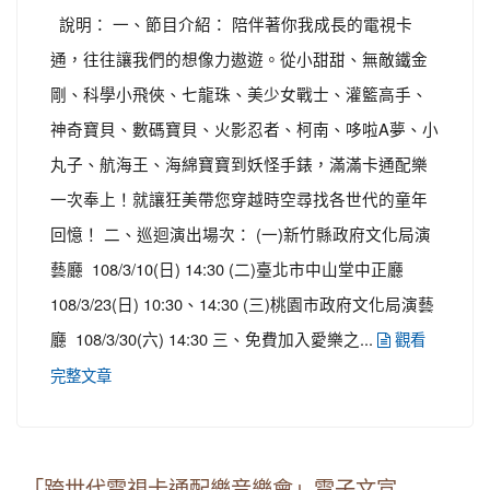
說明： 一、節目介紹： 陪伴著你我成長的電視卡
通，往往讓我們的想像力遨遊。從小甜甜、無敵鐵金
剛、科學小飛俠、七龍珠、美少女戰士、灌籃高手、
神奇寶貝、數碼寶貝、火影忍者、柯南、哆啦A夢、小
丸子、航海王、海綿寶寶到妖怪手錶，滿滿卡通配樂
一次奉上！就讓狂美帶您穿越時空尋找各世代的童年
回憶！ 二、巡迴演出場次： (一)新竹縣政府文化局演
藝廳 108/3/10(日) 14:30 (二)臺北市中山堂中正廳
108/3/23(日) 10:30、14:30 (三)桃園市政府文化局演藝
廳 108/3/30(六) 14:30 三、免費加入愛樂之...
觀看
完整文章
「跨世代電視卡通配樂音樂會」電子文宣