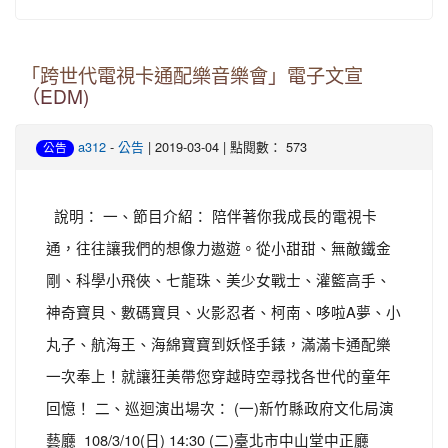
「跨世代電視卡通配樂音樂會」電子文宣
（EDM)
-
| 2019-03-04 | 點閱數： 573
a312
公告
公告
說明： 一、節目介紹： 陪伴著你我成長的電視卡
通，往往讓我們的想像力遨遊。從小甜甜、無敵鐵金
剛、科學小飛俠、七龍珠、美少女戰士、灌籃高手、
神奇寶貝、數碼寶貝、火影忍者、柯南、哆啦A夢、小
丸子、航海王、海綿寶寶到妖怪手錶，滿滿卡通配樂
一次奉上！就讓狂美帶您穿越時空尋找各世代的童年
回憶！ 二、巡迴演出場次： (一)新竹縣政府文化局演
藝廳 108/3/10(日) 14:30 (二)臺北市中山堂中正廳