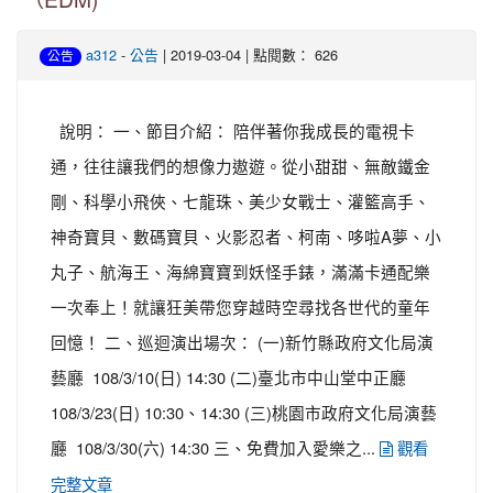
（EDM)
-
| 2019-03-04 | 點閱數： 626
a312
公告
公告
說明： 一、節目介紹： 陪伴著你我成長的電視卡
通，往往讓我們的想像力遨遊。從小甜甜、無敵鐵金
剛、科學小飛俠、七龍珠、美少女戰士、灌籃高手、
神奇寶貝、數碼寶貝、火影忍者、柯南、哆啦A夢、小
丸子、航海王、海綿寶寶到妖怪手錶，滿滿卡通配樂
一次奉上！就讓狂美帶您穿越時空尋找各世代的童年
回憶！ 二、巡迴演出場次： (一)新竹縣政府文化局演
藝廳 108/3/10(日) 14:30 (二)臺北市中山堂中正廳
108/3/23(日) 10:30、14:30 (三)桃園市政府文化局演藝
廳 108/3/30(六) 14:30 三、免費加入愛樂之...
觀看
完整文章