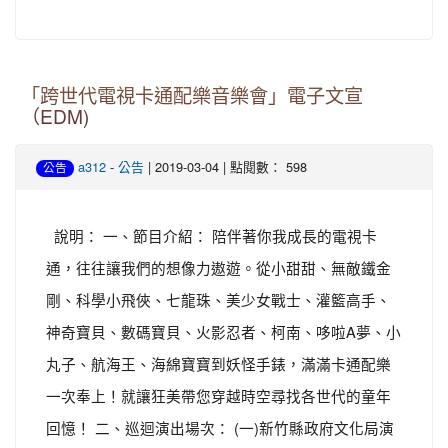
「跨世代電視卡通配樂音樂會」電子文宣
（EDM)
-
| 2019-03-04 | 點閱數： 598
a312
公告
公告
說明： 一、節目介紹： 陪伴著你我成長的電視卡
通，往往讓我們的想像力遨遊。從小甜甜、無敵鐵金
剛、科學小飛俠、七龍珠、美少女戰士、灌籃高手、
神奇寶貝、數碼寶貝、火影忍者、柯南、哆啦A夢、小
丸子、航海王、海綿寶寶到妖怪手錶，滿滿卡通配樂
一次奉上！就讓狂美帶您穿越時空尋找各世代的童年
回憶！ 二、巡迴演出場次： (一)新竹縣政府文化局演