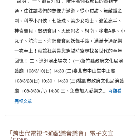
說明： 一、節目介紹： 陪伴著你我成長的電視卡
通，往往讓我們的想像力遨遊。從小甜甜、無敵鐵金
剛、科學小飛俠、七龍珠、美少女戰士、灌籃高手、
神奇寶貝、數碼寶貝、火影忍者、柯南、哆啦A夢、小
丸子、航海王、海綿寶寶到妖怪手錶，滿滿卡通配樂
一次奉上！就讓狂美帶您穿越時空尋找各世代的童年
回憶！ 二、巡迴演出場次： (一)新竹縣政府文化局演
藝廳 108/3/10(日) 14:30 (二)臺北市中山堂中正廳
108/3/23(日) 10:30、14:30 (三)桃園市政府文化局演藝
廳 108/3/30(六) 14:30 三、免費加入愛樂之...
觀看
完整文章
「跨世代電視卡通配樂音樂會」電子文宣