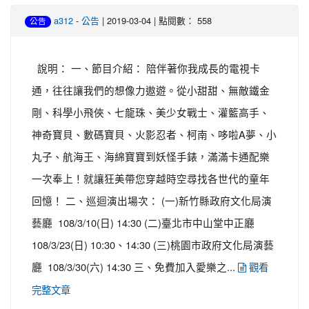
-
| 2019-03-04 | 點閱數： 558
a312
公告
公告
說明： 一、節目介紹： 陪伴著你我成長的電視卡
通，往往讓我們的想像力遨遊。從小甜甜、無敵鐵金
剛、科學小飛俠、七龍珠、美少女戰士、灌籃高手、
神奇寶貝、數碼寶貝、火影忍者、柯南、哆啦A夢、小
丸子、航海王、海綿寶寶到妖怪手錶，滿滿卡通配樂
一次奉上！就讓狂美帶您穿越時空尋找各世代的童年
回憶！ 二、巡迴演出場次： (一)新竹縣政府文化局演
藝廳 108/3/10(日) 14:30 (二)臺北市中山堂中正廳
108/3/23(日) 10:30、14:30 (三)桃園市政府文化局演藝
廳 108/3/30(六) 14:30 三、免費加入愛樂之...
觀看
完整文章